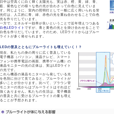
日中は空高くに白く輝く太陽光も、実は赤、橙、黄、緑、青、
藍、紫色などの様々な色の光が合わさって白色に見えていま
す。同じように、室内の照明灯として一般に広く用いられる蛍
光灯は、人工的に青、緑、赤色の光を重ね合わせることで白色
光を作りだしています。
一方で、エネルギー効率が良いということで近年増えつつある
白色LEDライト
ですが、青と黄色の光とを掛け合わせることで
白色を作りだしています。そのため、LEDライトからはブルー
ライトが多く発せられます。
LEDの普及とともにブルーライトも増えていく！？
現在、私たちの身の周りに広く普及している
電子機器（パソコン、液晶テレビ、スマート
フォンや携帯電話の画面、携帯ゲーム機）の
液晶モニターの光の正体は、実はLEDライト
の光です。
これら機器の液晶モニターから発している光
を色別に分けて見てみると、ブルーライトが
多いことが分かります。比べて、ブラウン管
モニターの光からはブルーライトはそれほど
強くありません。私たちの生活は、電子機器
の普及と共に受けるブルーライトの量も増え
ることが予想されます。