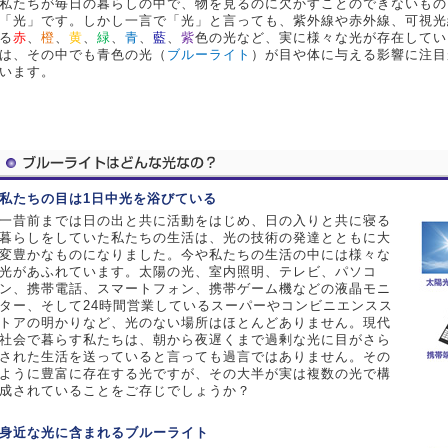
私たちが毎日の暮らしの中で、物を見るのに欠かすことのできないもの
「光」です。しかし一言で「光」と言っても、紫外線や赤外線、可視光
る
赤
、
橙
、
黄
、
緑
、
青
、
藍
、
紫
色の光など、実に様々な光が存在してい
は、その中でも青色の光（
ブルーライト
）が目や体に与える影響に注目
います。
私たちの目は1日中光を浴びている
一昔前までは日の出と共に活動をはじめ、日の入りと共に寝る
暮らしをしていた私たちの生活は、光の技術の発達とともに大
変豊かなものになりました。今や私たちの生活の中には様々な
光があふれています。太陽の光、室内照明、テレビ、パソコ
ン、携帯電話、スマートフォン、携帯ゲーム機などの液晶モニ
ター、そして24時間営業しているスーパーやコンビニエンスス
トアの明かりなど、光のない場所はほとんどありません。現代
社会で暮らす私たちは、朝から夜遅くまで過剰な光に目がさら
された生活を送っていると言っても過言ではありません。その
ように豊富に存在する光ですが、その大半が実は複数の光で構
成されていることをご存じでしょうか？
身近な光に含まれるブルーライト