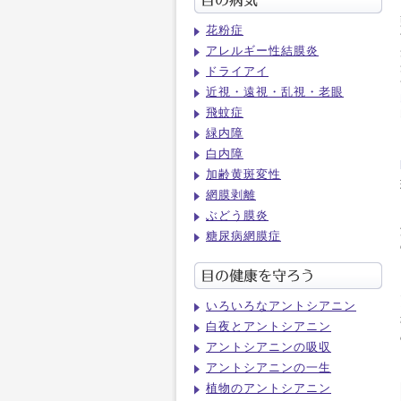
花粉症
アレルギー性結膜炎
ドライアイ
近視・遠視・乱視・老眼
飛蚊症
緑内障
白内障
加齢黄斑変性
網膜剥離
ぶどう膜炎
糖尿病網膜症
いろいろなアントシアニン
白夜とアントシアニン
アントシアニンの吸収
アントシアニンの一生
植物のアントシアニン