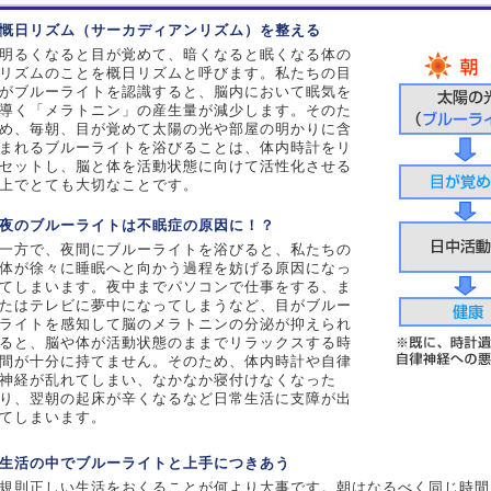
慨日リズム（サーカディアンリズム）を整える
明るくなると目が覚めて、暗くなると眠くなる体の
リズムのことを概日リズムと呼びます。私たちの目
がブルーライトを認識すると、脳内において眠気を
導く「メラトニン」の産生量が減少します。そのた
め、毎朝、目が覚めて太陽の光や部屋の明かりに含
まれるブルーライトを浴びることは、体内時計をリ
セットし、脳と体を活動状態に向けて活性化させる
上でとても大切なことです。
夜のブルーライトは不眠症の原因に！？
一方で、夜間にブルーライトを浴びると、私たちの
体が徐々に睡眠へと向かう過程を妨げる原因になっ
てしまいます。夜中までパソコンで仕事をする、ま
たはテレビに夢中になってしまうなど、目がブルー
ライトを感知して脳のメラトニンの分泌が抑えられ
ると、脳や体が活動状態のままでリラックスする時
間が十分に持てません。そのため、体内時計や自律
神経が乱れてしまい、なかなか寝付けなくなった
り、翌朝の起床が辛くなるなど日常生活に支障が出
てしまいます。
生活の中でブルーライトと上手につきあう
規則正しい生活をおくることが何より大事です。朝はなるべく同じ時間