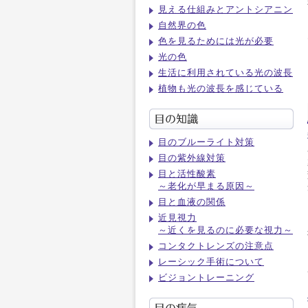
見える仕組みとアントシアニン
自然界の色
色を見るためには光が必要
光の色
生活に利用されている光の波長
植物も光の波長を感じている
目のブルーライト対策
目の紫外線対策
目と活性酸素
～老化が早まる原因～
目と血液の関係
近見視力
～近くを見るのに必要な視力～
コンタクトレンズの注意点
レーシック手術について
ビジョントレーニング