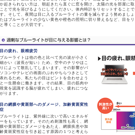
か起きられない方は、朝起きたら直ぐに窓を開け、太陽の光を部屋に取
ことで光を浴びるようにしてください。体内時計をリセットすることで
す。そして、夜間は目に入るブルーライトの量を減らすよう努めましょ
たはブルーライトの少ない黄色や橙色の照明に切り替えるなど、目をリ
と導くことが大切です。
目の疲れ、眼精疲労
ブルーライトは他の色と比べて光の波が小さく
細かい（波長が短い）ため、空中のチリやほこ
りによって散乱してしまいます。その影響がパ
ソコンやテレビの画面のぶれやちらつきとして
表れるため、私たちの目はピントを合わせよう
と一生懸命に働きます。その結果、目の筋肉や
視覚を認識する脳が疲れてしまい、疲れにつな
がります。
目の網膜や黄斑部へのダメージ、加齢黄斑変性
症
ブルーライトは、紫外線に次いで高いエネルギ
ーをもっています。そのため刺激性も高く、網
膜や黄斑部にダメージをあたえ、網膜疾患や加
齢黄斑変性症を引き起こす原因の１つと考えら