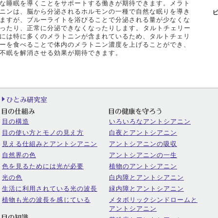
な睡眠を導くことをサポートする働きが期待できます。メラト
ニンは、脳から分泌されるホルモンの一種で自然な眠りを導き
ますが、ブルーライトを浴びることで分泌される量が少なくな
ったり、正常に分泌できなくなったりします。 タルトチェリー
には特に多くのメラトニンが含まれているため、タルトチェリ
ーを食べることで体内のメラトニン濃度を上げることができ、
不眠を解消させる効果が期待できます。
目の構造
いろいろなアントシアニン
目の使い方とモノの見え方
白夜とアントシアニン
見える仕組みとアントシアニン
アントシアニンの吸収
自然界の色
アントシアニンの一生
色を見るためには光が必要
植物のアントシアニン
光の色
白内障とアントシアニン
生活に利用されている光の波長
緑内障とアントシアニン
植物も光の波長を感じている
メタボリックシンドロームと
アントシアニン