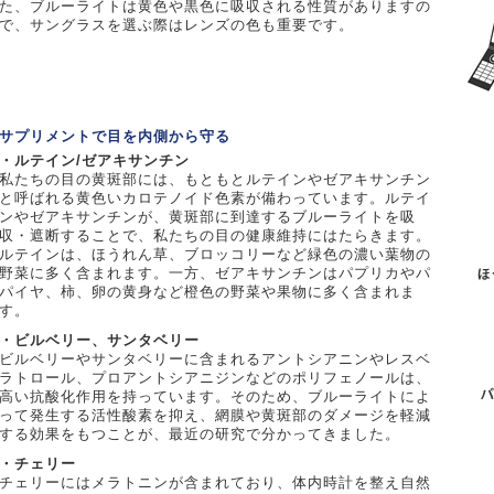
た、ブルーライトは黄色や黒色に吸収される性質がありますの
で、サングラスを選ぶ際はレンズの色も重要です。
サプリメントで目を内側から守る
・ルテイン/ゼアキサンチン
私たちの目の黄斑部には、もともとルテインやゼアキサンチン
と呼ばれる黄色いカロテノイド色素が備わっています。ルテイ
ンやゼアキサンチンが、黄斑部に到達するブルーライトを吸
収・遮断することで、私たちの目の健康維持にはたらきます。
ルテインは、ほうれん草、ブロッコリーなど緑色の濃い葉物の
野菜に多く含まれます。一方、ゼアキサンチンはパプリカやパ
パイヤ、柿、卵の黄身など橙色の野菜や果物に多く含まれま
す。
・ビルベリー、サンタベリー
ビルベリーやサンタベリーに含まれるアントシアニンやレスベ
ラトロール、プロアントシアニジンなどのポリフェノールは、
高い抗酸化作用を持っています。そのため、ブルーライトによ
って発生する活性酸素を抑え、網膜や黄斑部のダメージを軽減
する効果をもつことが、最近の研究で分かってきました。
・チェリー
チェリーにはメラトニンが含まれており、体内時計を整え自然