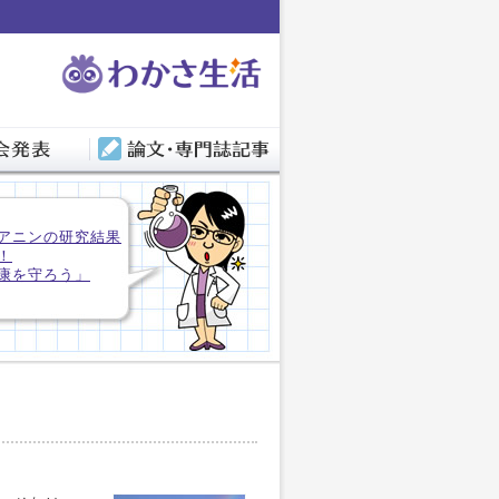
アニンの研究結果
！
康を守ろう」